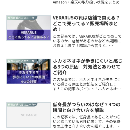
Amazon・楽天の取り扱い状況をまとめま
す。この記事のポイント！STANDOOLは
Amazon・楽天に公式ストアがない全国
12店舗のセレクトショップ・百貨店で試
VERARUSの靴は店舗で買える？
身長が盛れるスニーカー
し履...
どこで売ってる？販売場所まと
め！
この記事では、VERARUSがどこで売って
いるのか、店舗があるのかなどの疑問に
お答えします！結論から言うと、
VERARUSは公式サイト限定の販売で、実
店舗やAmazon・楽天では買えません。こ
の記事のポイント！VERARUSに実店舗は
ホカオネオネが歩きにくいと感じ
身長が盛れるスニーカー
なく、...
る3つの原因｜対処法とあわせて
ご紹介
この記事では、ホカオネオネが歩きにく
いと感じる原因と対処法をご紹介しま
す！この記事のポイント！ホカオネオネ
の歩きにくさは足のせいではなく構造的
な原因がある原因はメタロッカー構造・
厚底の不安定さ・サイズ選びのミスの3つ
低身長がつらいのはなぜ？4つの
身長が盛れるスニーカー
慣れで解消する歩きにくさ...
瞬間と向き合い方を解説
この記事では、低身長であることがつら
いと感じている男性に向けて、その気持
ちの正体と向き合い方を紹介します。結