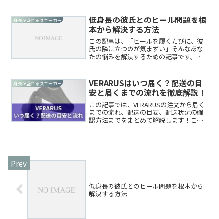
論からいうと、低身長のつらさは気にし
すぎでも甘えでもなく、身長で人を判断
する側の問題です。この記事のポイン
低身長の彼氏とのヒール問題を根
身長が盛れるスニーカー
ト！低身長のつらさは気にし...
本から解決する方法
この記事は、「ヒールを履くたびに、彼
氏の隣に立つのが気まずい」そんなあな
たの悩みを解決するための記事です。こ
の記事のポイント！ヒールを我慢し続け
ると、小さなストレスが積み重なって関
係にヒビが入ることがある解決策は彼氏
VERARUSはいつ届く？配送の目
身長が盛れるスニーカー
側にある——シークレット...
安と届くまでの流れを徹底解説！
この記事では、VERARUSの注文から届く
までの流れ、配送の目安、配送状況の確
認方法までをまとめて解説します！この
記事のポイント！VERARUSは在庫ありな
ら注文から3日以内に届く注文確認・発送
通知・追跡番号の3ステップで配送状況が
わかる品...
低身長の彼氏とのヒール問題を根本から
解決する方法